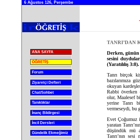
6 Ağustos 126, Perşembe
TANRI’DAN 
ANA SAYFA
Derken, günün 
sesini duydula
ÖĞRETİŞ
(Yaratılılış 3:8).
Forum
Tanrı birçok k
bazılarımıza güz
Ziyaretçi Defteri
okuyan kardeşler
Rabbi överken 
Chat/Sohbet
olur, Maalesef 
Tanıklıklar
yerine Tanrı b
vermeseydi, bu g
İnanç Bildirgesi
Evet Çoğumuz in
İncil Dersleri
yaratan Tanrı’nı
düşündük mü a
Gündelik Ekmeğimiz
Tanrı’nın sesi