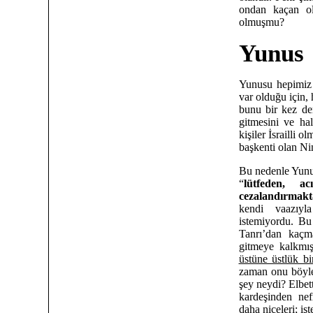
ondan kaçan ol
olmuşmu?
Yunus
Yunusu hepimiz 
var olduğu için, 
bunu bir kez de
gitmesini ve hal
kişiler İsrailli
başkenti olan Ni
Bu nedenle Yunus
“
lütfeden, ac
cezalandırmakt
kendi vaazıyl
istemiyordu. Bu
Tanrı’dan kaçm
gitmeye kalkmış
üstüne üstlük bi
zaman onu böyle
şey neydi? Elbett
kardeşinden nef
daha niceleri; iş