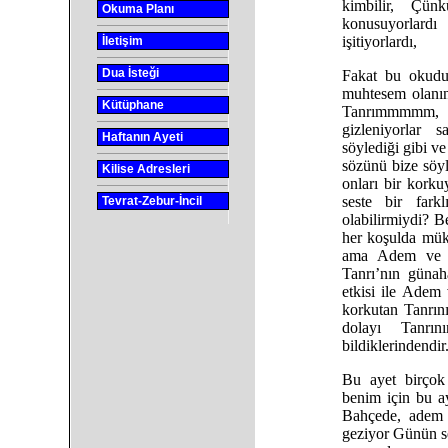
kimbilir, Çün
Okuma Planı
konusuyorlard
işitiyorlardı,
İletişim
Dua İsteği
Fakat bu okudu
muhtesem olanın
Kütüphane
Tanrımmmmm, 
gizleniyorlar 
Haftanın Ayeti
söylediği gibi ve
sözünü bize söyl
Kilise Adresleri
onları bir kork
seste bir fark
Tevrat-Zebur-İncil
olabilirmiydi? 
her koşulda mük
ama Adem ve 
Tanrı’nın güna
etkisi ile Ade
korkutan Tanrını
dolayı Tanrın
bildiklerindendir
Bu ayet birçok
benim için bu ay
Bahçede, adem 
geziyor Günün se