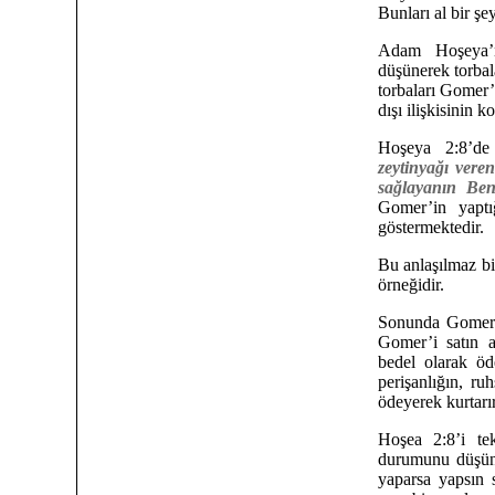
Bunları al bir şe
Adam Hoşeya’n
düşünerek torbala
torbaları Gomer’
dışı ilişkisinin ko
Hoşeya 2:8’d
zeytinyağı vere
sağlayanın Be
Gomer’in yaptı
göstermektedir.
Bu anlaşılmaz bi
örneğidir.
Sonunda Gomer e
Gomer’i satın a
bedel olarak öd
perişanlığın, ru
ödeyerek kurtarır
Hoşea 2:8’i te
durumunu düşünü
yaparsa yapsın 