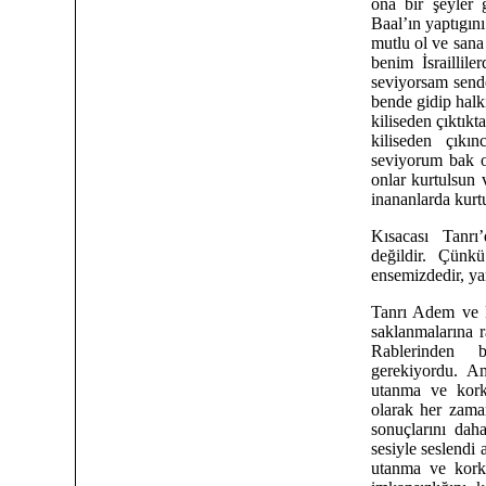
ona bir şeyler
Baal’ın yaptıgın
mutlu ol ve sana
benim İsraillile
seviyorsam sende
bende gidip halk
kiliseden çıktık
kiliseden çıkı
seviyorum bak 
onlar kurtulsun
inananlarda kurt
Kısacası Tanr
değildir. Çünk
ensemizdedir, yan
Tanrı Adem ve 
saklanmalarına r
Rablerinden b
gerekiyordu. Am
utanma ve korku
olarak her zama
sonuçlarını dah
sesiyle seslendi
utanma ve korku