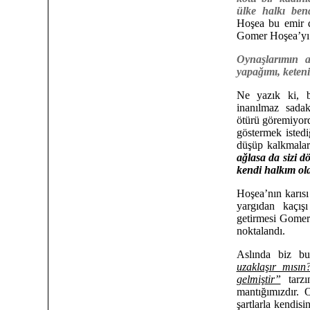
ülke halkı ben
Hoşea bu emir d
Gomer Hoşea’yı 
Oynaşlarımın 
yapağımı, keteni
Ne yazık ki, 
inanılmaz sadak
ötürü göremiyord
göstermek istedi
düşüp kalkmalar
ağlasa da sizi d
kendi halkım ola
Hoşea’nın karısı
yargıdan kaçış
getirmesi Gomer’
noktalandı.
Aslında biz bu
uzaklaşır mıs
gelmiştir”
tarzı
mantığımızdır. O
şartlarla kendisi