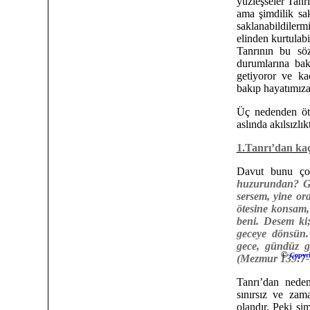
yüzleşseler Tanr
ama şimdilik s
saklanabildiler
elinden kurtulabi
Tanrının bu söz
durumlarına ba
getiyoror ve ka
bakıp hayatımıza
Üç nedenden öt
aslında akılsızlıkt
1.Tanrı’dan ka
Davut bunu ço
huzurundan? Gö
sersem, yine ora
ötesine konsam, 
beni. Desem ki;
geceye dönsün.
gece, gündüz gib
©
Copyr
(Mezmur 139:7-
Tanrı’dan nede
sınırsız ve za
olandır. Peki şi