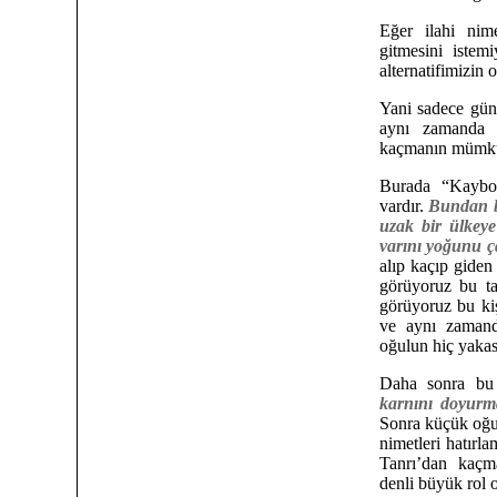
Eğer ilahi nim
gitmesini iste
alternatifimizin
Yani sadece gün
aynı zamanda k
kaçmanın mümkün
Burada “Kaybol
vardır.
Bundan b
uzak bir ülkeye
varını yoğunu ça
alıp kaçıp giden
görüyoruz bu ta
görüyoruz bu ki
ve aynı zamand
oğulun hiç yakas
Daha sonra bu
karnını doyurm
Sonra küçük oğu
nimetleri hatırl
Tanrı’dan kaçma
denli büyük rol o