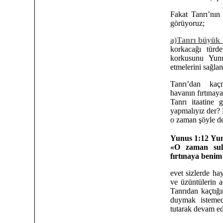
Fakat Tanrı’nın 
görüyoruz;
a)Tanrı büyük b
korkacağı türde
korkusunu Yunu
etmelerini sağlam
Tanrı’dan kaçm
havanın fırtınay
Tanrı itaatine 
yapmalıyız der? 
o zaman şöyle de
Yunus 1:12
Yun
«O zaman sula
fırtınaya beni
evet sizlerde hay
ve üzüntülerin 
Tanrıdan kaçtığ
duymak istemed
tutarak devam ed