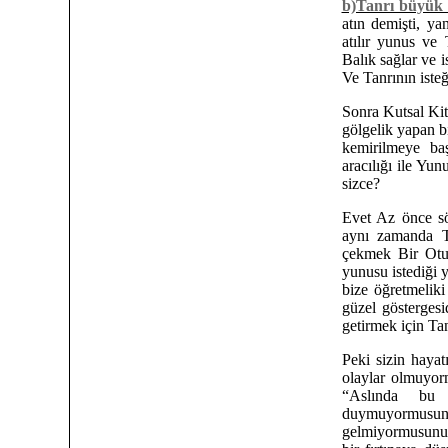
b)Tanrı büyük 
atın demişti, ya
atılır yunus ve 
Balık sağlar ve is
Ve Tanrının isteği
Sonra Kutsal Kit
gölgelik yapan b
kemirilmeye ba
aracılığı ile Yun
sizce?
Evet Az önce sö
aynı zamanda T
çekmek Bir Otu 
yunusu istediği y
bize öğretmeliki
güzel göstergesid
getirmek için Tan
Peki sizin hayat
olaylar olmuyor
“Aslında bu
duymuyormusunuz
gelmiyormusunu