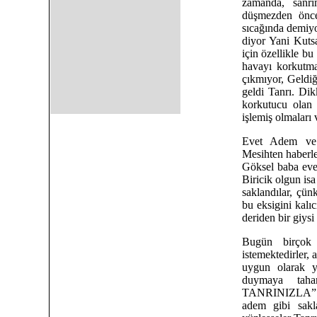
zamanda, sanrı
düşmezden önce
sıcağında demiyo
diyor Yani Kuts
için özellikle bu
havayı korkutmak
çıkmıyor, Geldiğ
geldi Tanrı. Dik
korkutucu olan 
işlemiş olmaları
Evet Adem ve 
Mesihten haberle
Göksel baba evet
Biricik olgun isa
saklandılar, çün
bu eksigini kalı
deriden bir giysi 
Bugün birçok
istemektedirler,
uygun olarak ya
duymaya ta
TANRINIZLA” dem
adem gibi sakl