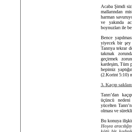
Acaba Şimdi sizl
mallarından mi
harman savuruyor
ve yakında ac
boynuzları ile b
Bence yapılmas
yiyecek bir şe
Tanrıya tekrar 
takmak zorunda
geçirmek zorun
kardeşim, Tüm pe
hepimiz yaptığım
(2.Korint 5:10) 
3. Kaçıp saklanıl
Tanrı’dan kaçı
üçüncü nedeni 
yücelten Tanrı’nı
olması ve sürekli
Bu konuya ilişki
Hoşea aracılığı
kötü bir kadın