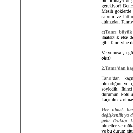
bir fırtınaya dü
gerekiyor? Bence
Mesih göklerde 
sabrını ve lütf
atılmadan Tanrıy
c)Tanrı büyük 
itaatsizlik etse
gibi Tanrı yine d
Ve yunusa şu güz
oku
)
2.Tanrı’dan ka
Tanrı’dan ka
olmadığını ve 
söyledik. İkin
durumun kötülü
kaçınılmaz olmas
Her nimet, he
değişkenlik ya 
gelir (Yakup 1
nimetler ve mü
ve bu durum gitti