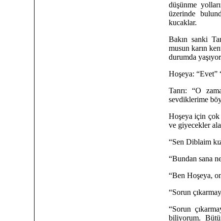
düşünme yolları
üzerinde bulundu
kucaklar.
Bakın sanki Tan
musun karın ken
durumda yaşıyor
Hoşeya: “Evet” “
Tanrı: “O zama
sevdiklerime bö
Hoşeya için çok
ve giyecekler ala
“Sen Diblaim kı
“Bundan sana n
“Ben Hoşeya, o
“Sorun çıkarmay
“Sorun çıkarma
biliyorum. Büt