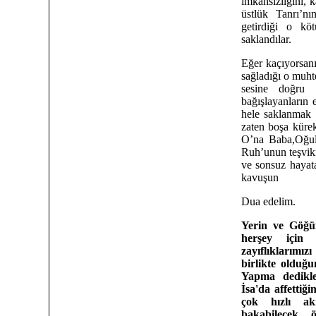
imkansızlığını, 
üstlük Tanrı’nı
getirdiği o kö
saklandılar.
Eğer kaçıyorsanı
sağladığı o muhte
sesine doğru 
bağışlayanların
hele saklanmak
zaten boşa küre
O’na Baba,Oğul 
Ruh’unun teşviki
ve sonsuz hayat
kavuşun
Dua edelim.
Yerin ve Göğü
herşey için
zayıflıklarımı
birlikte olduğ
Yapma dedikle
İsa'da affettiğ
çok hızlı ak
bakabilecek,