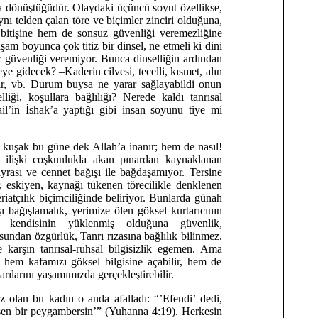
ığa dönüştüğüdür. Olaydaki üçüncü soyut özellikse,
aynı telden çalan töre ve biçimler zinciri olduğuna,
bitişine hem de sonsuz güvenliği veremezliğine
yaşam boyunca çok titiz bir dinsel, ne etmeli ki dini
 güvenliği veremiyor. Bunca dinselliğin ardından
e gidecek? –Kaderin cilvesi, tecelli, kısmet, alın
lir, vb. Durum buysa ne yarar sağlayabildi onun
elliği, koşullara bağlılığı? Nerede kaldı tanrısal
il’in İshak’a yaptığı gibi insan soyunu tiye mi
 kuşak bu güne dek Allah’a inanır; hem de nasıl!
 ilişki coşkunlukla akan pınardan kaynaklanan
ayrası ve cennet bağışı ile bağdaşamıyor. Tersine
or, eskiyen, kaynağı tükenen törecilikle denklenen
riatçılık biçimciliğinde beliriyor. Bunlarda günah
ı bağışlamalık, yerimize ölen göksel kurtarıcının
nı kendisinin yüklenmiş olduğuna güvenlik,
ndan özgürlük, Tanrı rızasına bağlılık bilinmez.
 karşın tanrısal-ruhsal bilgisizlik egemen. Ama
 hem kafamızı göksel bilgisine açabilir, hem de
rılarını yaşamımızda gerçekleştirebilir.
 olan bu kadın o anda afalladı: “’Efendi’ dedi,
en bir peygambersin’” (Yuhanna 4:19). Herkesin