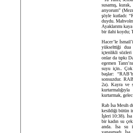
susamış, kurak, 
arıyorum” (Mezmu
şöyle kutladı: 
duydu. Mahvolma
Ayaklarımı kaya 
bir ilahi koydu;
Hacer’le İsmail’
yükselttiği du
içtenlikli sözler
onlar da tıpkı D
egemen Tanrı’n
suyu için.. Çok
başlar: “RAB’
sonsuzdur. RAB’
2a). Kayra ve se
kurtarmalığıyl
kurtarmak, gelec
Rab İsa Mesih dü
kesildiği bütün i
İşleri 10:38). İ
bir kadın su çe
anda. İsa su 
yanaşmadı. İsa 