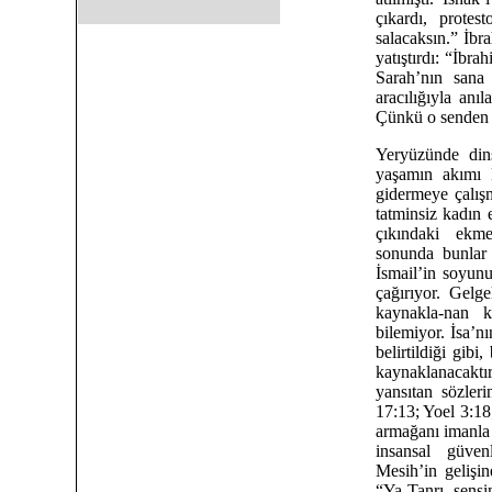
çıkardı, prote
salacaksın.” İbr
yatıştırdı: “İbra
Sarah’nın sana
aracılığıyla anı
Çünkü o senden g
Yeryüzünde dinse
yaşamın akımı 
gidermeye çalışm
tatminsiz kadın 
çıkındaki ekm
sonunda bunlar 
İsmail’in soyunu
çağırıyor. Gelge
kaynakla-nan 
bilemiyor. İsa’n
belirtildiği gibi
kaynaklanacakt
yansıtan sözler
17:13; Yoel 3:18
armağanı imanla 
insansal güven
Mesih’in gelişin
“Ya Tanrı, sens