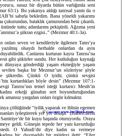
yorucu, susuz bir diyarda bütün varlığımla seni
r 63:1). Bu yakarıya aldığı tanrısal yanıtı da o
“RAB’bi sabırla bekledim. Bana yöneldi yakarımı
 çukurundan, bataklık çamurundan beni çıkardı.
üstünde tuttu; adımlarımı pekiştirdi. Ağzıma yeni
 Tanrımız’a şükran ezgisi..” (Mezmur 40:1-3a).
in onları seven ve kendileriyle ilgilenen Tanrı’ya
a yazılmış olsaydı herhalde onlardan da aynı
i duyabilirdik. Canlarını kurtaran kayra Tanrısı’na
avut gibi şükürler sundu. Her kutluluğun kaynağı
ın dünyaya gönderdiği yaşam ekmeğiyle yaşam
 sevilen başka bir Mezmur’un sözleriyse şöyle
be şükredin. Çünkü O iyidir, çünkü sevgisi
bin kurtardıkları böyle desin” (Mezmur 107:1-
vgi Tanrısı’nın temel isteği kurtarıcı Mesih’in
a kadını erkeği günahın sert boyunduruğundan
ek amansız yargıdan onları özgür kılmaktır.
nya çöllüğünde “iyilik yaparak ve iblisin egemen
.
.
©
www
incilturk
com
Copyright
nsanları iyileştirerek yer yer dolaştı” (Habercilerin
sa Samiriye’de bir kuyu başında oturuyordu. Oraya
kmeye geldi. Güneşin tepede her yanı kavurduğu
istedi. O Yahudi’dir diye kadın su vermeye
kadına hiç duymadığı bir müjdeyi iletti: “Eğer