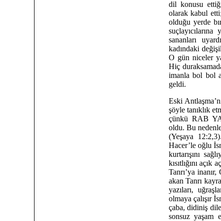
dil konusu ettiğ
olarak kabul etti
olduğu yerde bı
suçlayıcılarına
sananları uyard
kadındaki değişi
O gün niceler ya
Hiç duraksamada
imanla bol bol 
geldi.
Eski Antlaşma’n
şöyle tanıklık e
çünkü RAB YAH
oldu. Bu nedenle
(Yeşaya 12:2,3
Hacer’le oğlu İsm
kurtarışını sağl
kısıtlığını açık 
Tanrı’ya inanır,
akan Tanrı kayras
yazıları, uğraşl
olmaya çalışır İs
çaba, didiniş dil
sonsuz yaşam e