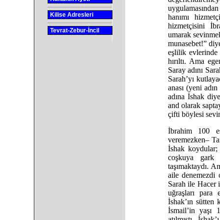
uygulamasından
Kilise Adresleri
hanımı hizmetç
hizmetçisini İ
Tevrat-Zebur-İncil
umarak sevinmek
munasebet!” diye
eşlilik evlerind
hırıltı. Ama eg
Saray adını Sara
Sarah’yı kutlaya
anası (yeni adın
adına İshak diy
and olarak sapta
çifti böylesi sev
İbrahim 100 
veremezken– Tanr
İshak koydular; 
coşkuya gark 
taşımaktaydı. Am
aile denemezdi o
Sarah ile Hacer 
uğraşları para
İshak’ın sütten 
İsmail’in yaşı 
atılmıştı. İshak