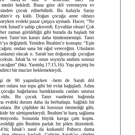
 medet bekledi. Buna göre döl veremeyen ev
isinden çocuk edinebilirdi. Bu kafayla Saray
brahim’e eş kıldı. Doğan çocuğa anne olmayı
teyken evdeki pazar çarşıya uymadı. Hacer, “Ne
rek İsmail’e sahip çıkıverdi. Eyvahlar olsun! Çok
e her zaman görüldüğü gibi burada da başladı bir
emen Tanrı’nın kararı daha tümlenmemişti. Tanrı
h’ya değiştirdi. Yeniden İbrahim’e konuştu: “Eşin
cağım; ondan sana bir oğul vereceğim. Ulusların
 anlamı) olacak o. Sarah’nın doğuracağı çocuğun
eceksin. İshak’la ve onun soyuyla andımı sonsuz
yacağım” (bkz. Yaratılış 17:15,16). Yaşı geçmiş bu
indirici bir mucize beklemekteydi.
eşi de 90 yaşındayken –hem de Sarah döl
ı onlara nur topu gibi bir evlat bağışladı. Adını
çocuğu bağırlarına bastıklarında canları sınırsız
oldu. Bu çocuk Tanrı vaatlerini bağrında
a evdeki durum daha da berbatlaştı. Sağlıklı bir
nlara. Bir çöplükte iki horozun ötemediği gibi,
ikide bir sürtüşmekteydi. İbrahim’in barış sağlama
 etmiyordu. Sonunda büyük kavga çattı koptu.
kesildiği gün İbrahim parlak bir şölen düzenledi.
14’tü; İshak’ı nasıl da kıskandı! Pabucu dama
’ı tiye almaya başladı. Gelişim Sarah’yı çileden