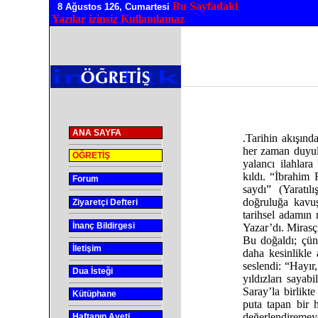
Bu Sayfadaki
8 Ağustos 126, Cumartesi
Yazılar izinsiz Kullanılamaz
ANA SAYFA
.Tarihin akışınd
her zaman duyulu
ÖĞRETİŞ
yalancı ilahlara
kıldı. “İbrahi
Forum
saydı” (Yaratıl
doğruluğa kavu
Ziyaretçi Defteri
tarihsel adamın 
İnanç Bildirgesi
Yazar’dı. Mirasç
Bu doğaldı; çün
İletişim
daha kesinlikle
seslendi: “Hayır
Dua İsteği
yıldızları sayab
Saray’la birlikt
Kütüphane
puta tapan bir h
değerlendire
Haftanın Ayeti