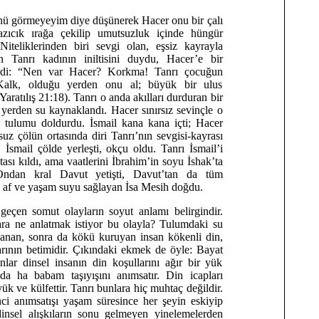
 görmeyeyim diye düşünerek Hacer onu bir çalı
 azıcık ırağa çekilip umutsuzluk içinde hüngür
Niteliklerinden biri sevgi olan, eşsiz kayrayla
n Tanrı kadının iniltisini duydu, Hacer’e bir
rdi: “Nen var Hacer? Korkma! Tanrı çocuğun
Kalk, olduğu yerden onu al; büyük bir ulus
aratılış 21:18). Tanrı o anda akılları durduran bir
yerden su kaynaklandı. Hacer sınırsız sevinçle o
 tulumu doldurdu. İsmail kana kana içti; Hacer
uz çölün ortasında diri Tanrı’nın sevgisi-kayrası
. İsmail çölde yerleşti, okçu oldu. Tanrı İsmail’i
ası kıldı, ama vaatlerini İbrahim’in soyu İshak’ta
. Ondan kral Davut yetişti, Davut’tan da tüm
a af ve yaşam suyu sağlayan İsa Mesih doğdu.
geçen somut olayların soyut anlamı belirgindir.
ara ne anlatmak istiyor bu olayla? Tulumdaki su
lanan, sonra da kökü kuruyan insan kökenli din,
larının betimidir. Çıkındaki ekmek de öyle: Bayat
lar dinsel insanın din koşullarını ağır bir yük
a ha babam taşıyışını anımsatır. Din icapları
k ve külfettir. Tanrı bunlara hiç muhtaç değildir.
ci anımsatışı yaşam süresince her şeyin eskiyip
dinsel alışkıların sonu gelmeyen yinelemelerden