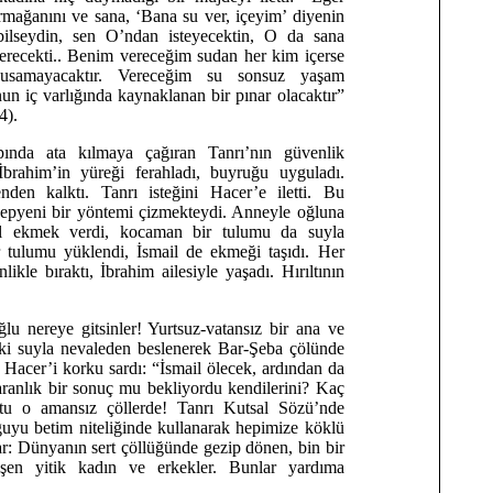
rmağanını ve sana, ‘Bana su ver, içeyim’ diyenin
ilseydin, sen O’ndan isteyecektin, O da sana
recekti.. Benim vereceğim sudan her kim içerse
usamayacaktır. Vereceğim su sonsuz yaşam
un iç varlığında kaynaklanan bir pınar olacaktır”
4).
nda ata kılmaya çağıran Tanrı’nın güvenlik
brahim’in yüreği ferahladı, buyruğu uyguladı.
nden kalktı. Tanrı isteğini Hacer’e iletti. Bu
 yepyeni bir yöntemi çizmekteydi. Anneyle oğluna
l ekmek verdi, kocaman bir tulumu da suyla
 tulumu yüklendi, İsmail de ekmeği taşıdı. Her
nlikle bıraktı, İbrahim ailesiyle yaşadı. Hırıltının
u nereye gitsinler! Yurtsuz-vatansız bir ana ve
aki suyla nevaleden beslenerek Bar-Şeba çölünde
. Hacer’i korku sardı: “İsmail ölecek, ardından da
ranlık bir sonuç mu bekliyordu kendilerini? Kaç
ştu o amansız çöllerde! Tanrı Kutsal Sözü’nde
uyu betim niteliğinde kullanarak hepimize köklü
lar: Dünyanın sert çöllüğünde gezip dönen, bin bir
leşen yitik kadın ve erkekler. Bunlar yardıma