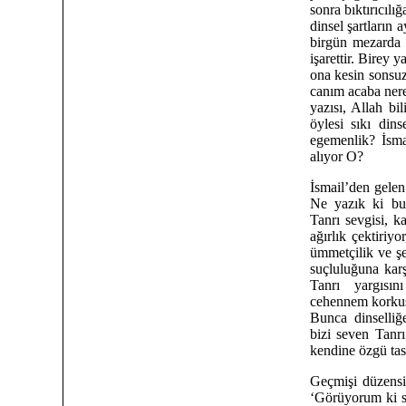
sonra bıktırıcıl
dinsel şartların 
birgün mezarda 
işarettir. Birey 
ona kesin sonsuz
canım acaba nerey
yazısı, Allah bi
öylesi sıkı dins
egemenlik? İsma
alıyor O?
İsmail’den gelen
Ne yazık ki bu
Tanrı sevgisi, k
ağırlık çektiriy
ümmetçilik ve şe
suçluluğuna karş
Tanrı yargısı
cehennem korkusu
Bunca dinselliğe
bizi seven Tanrı
kendine özgü tasa
Geçmişi düzensiz
‘Görüyorum ki s