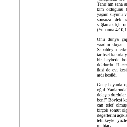
Tanrı’nın sana a
kim olduğunu b
yaşam suyunu ve
sonsuza dek s
sağlamak için on
(Yuhanna 4:10,1
Onu dünya çapı
vaadini duyan İ
Sabahleyin erke
tarihsel kararla
bir heybede bo
doldurdu. Hacer
ikisi de evi kesi
ardı kesildi.
Genç bayanla oğl
oğul. Yanlarınd
dolaşıp durdular
ben!” Böylesi ka
can telef olmu
birçok somut olg
değerlerini açık
tehlikeyle yüz
muhtaç.