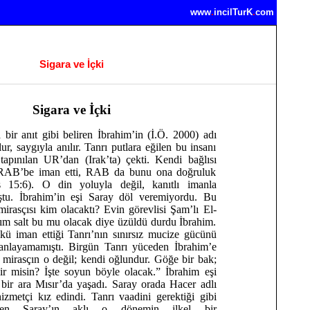
www
.
incil
TurK
.
com
Sigara ve İçki
Sigara ve İçki
a bir anıt gibi beliren İbrahim’in (İ.Ö. 2000) adı
r, saygıyla anılır. Tanrı putlara eğilen bu insanı
 tapınılan UR’dan (Irak’ta) çekti. Kendi bağlısı
m RAB’be iman etti, RAB da bunu ona doğruluk
ış 15:6). O din yoluyla değil, kanıtlı imanla
ştu. İbrahim’in eşi Saray döl veremiyordu. Bu
mirasçısı kim olacaktı? Evin görevlisi Şam’lı El-
ım salt bu mu olacak diye üzüldü durdu İbrahim.
kü iman ettiği Tanrı’nın sınırsız mucize gücünü
 anlayamamıştı. Birgün Tanrı yüceden İbrahim’e
, mirasçın o değil; kendi oğlundur. Göğe bir bak;
ilir misin? İşte soyun böyle olacak.” İbrahim eşi
e bir ara Mısır’da yaşadı. Saray orada Hacer adlı
izmetçi kız edindi. Tanrı vaadini gerektiği gibi
meyen Saray’ın aklı o dönemin ilkel bir