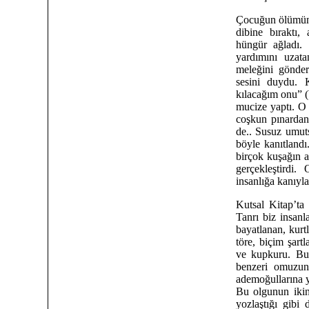
Çocuğun ölümünü
dibine bıraktı,
hüngür ağladı. 
yardımını uzata
meleğini gönde
sesini duydu. 
kılacağım onu” (Y
mucize yaptı. O 
coşkun pınardan
de.. Susuz umuts
böyle kanıtlandı
birçok kuşağın at
gerçekleştirdi
insanlığa kanıyl
Kutsal Kitap’ta 
Tanrı biz insanl
bayatlanan, kurt
töre, biçim şart
ve kupkuru. Bun
benzeri omuzund
ademoğullarına yü
Bu olgunun ikin
yozlaştığı gibi 