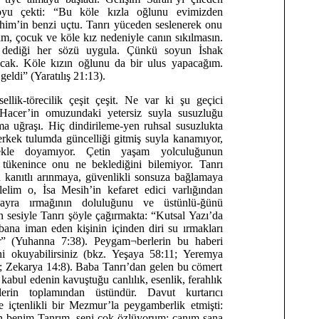
stoyu çekti: “Bu köle kızla oğlunu evimizden
ahim’in benzi uçtu. Tanrı yüceden seslenerek onu
him, çocuk ve köle kız nedeniyle canın sıkılmasın.
 dediği her sözü uygula. Çünkü soyun İshak
lacak. Köle kızın oğlunu da bir ulus yapacağım.
eldi” (Yaratılış 21:13).
llik-törecilik çeşit çeşit. Ne var ki şu geçici
Hacer’in omuzundaki yetersiz suyla susuzluğu
a uğraşı. Hiç dindirileme-yen ruhsal susuzlukta
erkek tulumda güncelliği gitmiş suyla kanamıyor,
ekle doyamıyor. Çetin yaşam yolculuğunun
tükenince onu ne beklediğini bilemiyor. Tanrı
 kanıtlı arınmaya, güvenlikli sonsuza bağlamaya
lelim o, İsa Mesih’in kefaret edici varlığından
kayra ırmağının doluluğunu ve üstünlü-ğünü
ın sesiyle Tanrı şöyle çağırmakta: “Kutsal Yazı’da
, bana iman eden kişinin içinden diri su ırmakları
ır” (Yuhanna 7:38). Peygam¬berlerin bu haberi
ini okuyabilirsiniz (bkz. Yeşaya 58:11; Yeremya
; Zekarya 14:8). Baba Tanrı’dan gelen bu cömert
kabul edenin kavuştuğu canlılık, esenlik, ferahlık
lerin toplamından üstündür. Davut kurtarıcı
e içtenlikli bir Mezmur’la peygamberlik etmişti:
in benim Tanrım, seni çok özlüyorum; canım sana