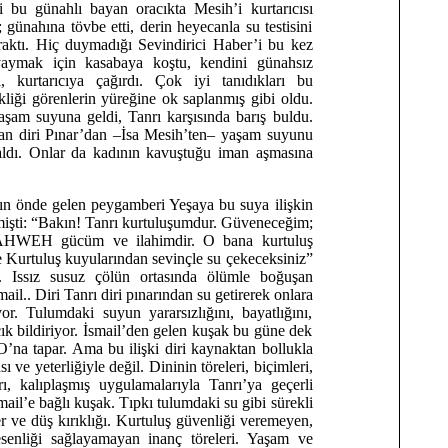
i bu günahlı bayan oracıkta Mesih’i kurtarıcısı
; günahına tövbe etti, derin heyecanla su testisini
raktı. Hiç duymadığı Sevindirici Haber’i bu kez
 yaymak için kasabaya koştu, kendini günahsız
ı, kurtarıcıya çağırdı. Çok iyi tanıdıkları bu
kliği görenlerin yüreğine ok saplanmış gibi oldu.
şam suyuna geldi, Tanrı karşısında barış buldu.
n diri Pınar’dan –İsa Mesih’ten– yaşam suyunu
aldı. Onlar da kadının kavuştuğu iman aşmasına
ın önde gelen peygamberi Yeşaya bu suya ilişkin
tmişti: “Bakın! Tanrı kurtuluşumdur. Güveneceğim;
WEH gücüm ve ilahimdir. O bana kurtuluş
 Kurtuluş kuyularından sevinçle su çekeceksiniz”
). Issız susuz çölün ortasında ölümle boğuşan
ail.. Diri Tanrı diri pınarından su getirerek onlara
ıyor. Tulumdaki suyun yararsızlığını, bayatlığını,
açık bildiriyor. İsmail’den gelen kuşak bu güne dek
 O’na tapar. Ama bu ilişki diri kaynaktan bollukla
ı ve yeterliğiyle değil. Dininin töreleri, biçimleri,
arı, kalıplaşmış uygulamalarıyla Tanrı’ya geçerli
mail’e bağlı kuşak. Tıpkı tulumdaki su gibi sürekli
er ve düş kırıklığı. Kurtuluş güvenliği veremeyen,
senliği sağlayamayan inanç töreleri. Yaşam ve