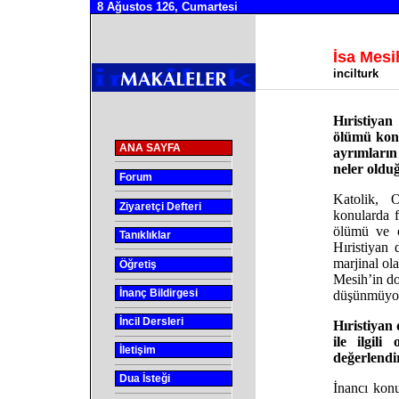
8 Ağustos 126, Cumartesi
İsa Mesi
incilturk
Hıristiya
ölümü konu
ANA SAYFA
ayrımların
neler olduğ
Forum
Katolik, 
Ziyaretçi Defteri
konularda f
ölümü ve öl
Tanıklıklar
Hıristiyan
marjinal ola
Öğretiş
Mesih’in do
İnanç Bildirgesi
düşünmüyor
İncil Dersleri
Hıristiyan
ile ilgili
İletişim
değerlendi
Dua İsteği
İnancı konu