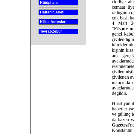
ciddiye al
Kütüphane
cemaat üye
olduğunu öğ
Haftanın Ayeti
çok basit ha
Kilise Adresleri
4 Mart 2
“
Efsane m
Tevrat-Zebur
genel kabul
çivilendi
küreklerin
kişinin kıs
ama gerçeğ
ayakların
resimleme
çivilenmişti
çivilenen av
inancında ö
avuçlarınd
değildir.
Hıristiyanl
haberler y
ve gülünç i
da bazen y
Gazetesi
’n
Konstantin 