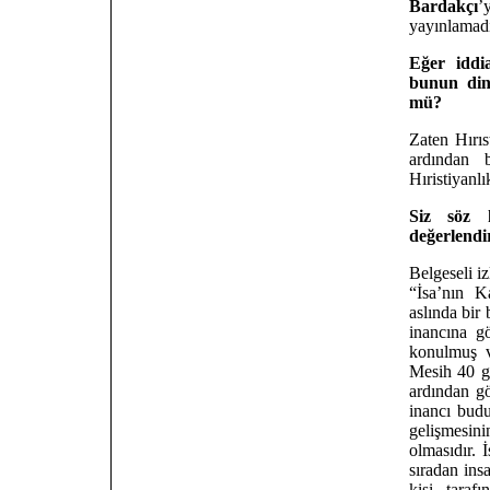
Bardakçı
’
yayınlamadı
Eğer iddi
bunun din
mü?
Zaten Hırıs
ardından 
Hıristiyanlı
Siz söz k
değerlendi
Belgeseli i
“İsa’nın K
aslında bir
inancına g
konulmuş v
Mesih 40 g
ardından gö
inancı budu
gelişmesin
olmasıdır. 
sıradan ins
kişi taraf