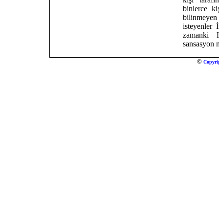
binlerce ki
bilinmeyen 
isteyenler 
zamanki H
sansasyon m
©
Copyri