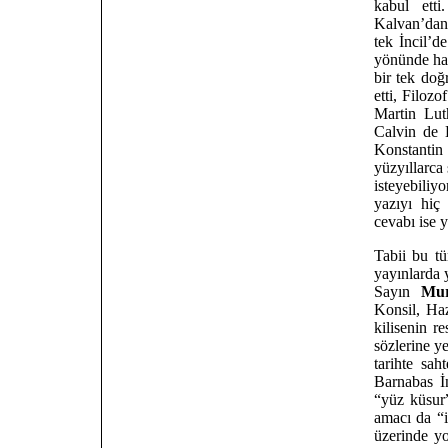
kabul etti
Kalvan’dan 
tek İncil’d
yönünde har
bir tek doğ
etti, Filoz
Martin Lut
Calvin de 
Konstantin 
yüzyıllarca
isteyebiliyo
yazıyı hiç
cevabı ise 
Tabii bu tü
yayınlarda 
Sayın
Mur
Konsil, Haz
kilisenin r
sözlerine ye
tarihte sah
Barnabas İn
“yüz küsur
amacı da “i
üzerinde yo